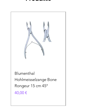
Blumenthal
Blumenthal
Hohlmeisselzange Bone
Hohlmeisselzange B
Rongeur 15 cm 45°
Rongeur 15 cm 90°
Preis
Preis
40,00 €
40,00 €