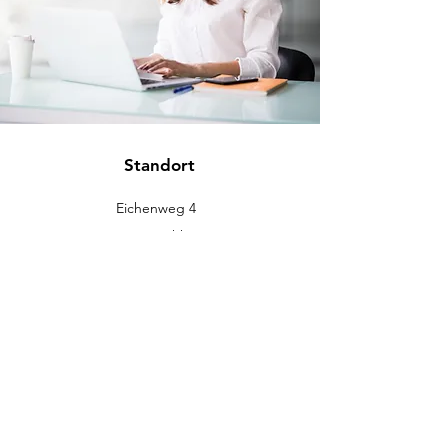
Standort
Eichenweg 4
88637 Buchheim
info@eckromedic.com
+49 (0) 7777 939 0427