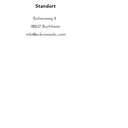
Standort
Eichenweg 4
88637 Buchheim
info@eckromedic.com
+49 (0) 7777 939 0427
Kundenservice
Kontakt
Hilfe-Center
Über uns
Karriere