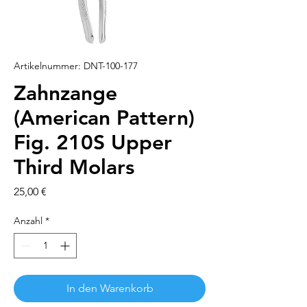
Artikelnummer: DNT-100-177
Zahnzange
(American Pattern)
Fig. 210S Upper
Third Molars
Preis
25,00 €
Anzahl
*
In den Warenkorb