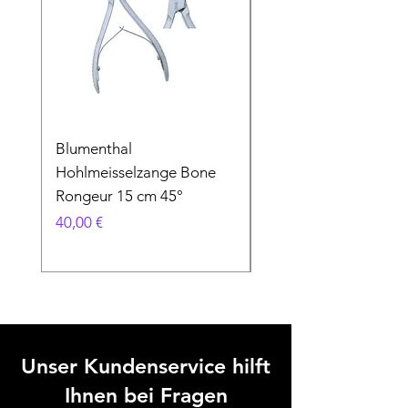
Blumenthal
Blumenthal
Hohlmeisselzange Bone
Hohlmeisselzange B
Rongeur 15 cm 45°
Rongeur 15 cm 90°
Preis
Preis
40,00 €
40,00 €
Unser Kundenservice hilft
Ihnen bei Fragen