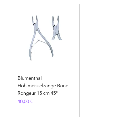
Blumenthal
Blumenthal
Hohlmeisselzange Bone
Hohlmeisselzange B
Rongeur 15 cm 45°
Rongeur 15 cm 90°
Preis
Preis
40,00 €
40,00 €