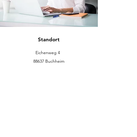
Standort
Eichenweg 4
88637 Buchheim
info@eckromedic.com
+49 (0) 7777 939 0427
Kundenservice