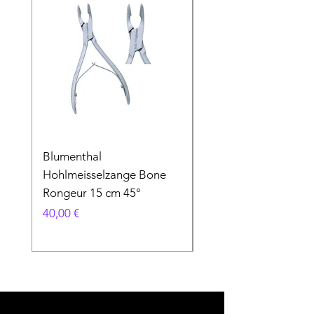
Blumenthal
Blumenthal
Hohlmeisselzange Bone
Hohlmeisselzange B
Rongeur 15 cm 45°
Rongeur 15 cm 90°
Preis
Preis
40,00 €
40,00 €