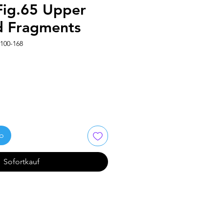
Fig.65 Upper
d Fragments
100-168
rb
Sofortkauf