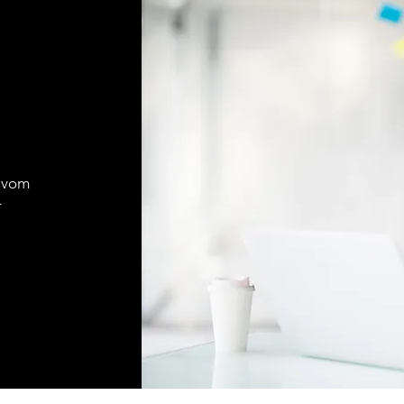
 vom
r