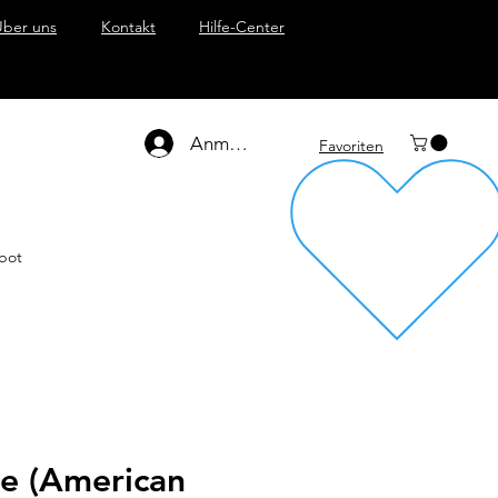
Über uns
Kontakt
Hilfe-Center
Anmelden
Favoriten
bot
e (American