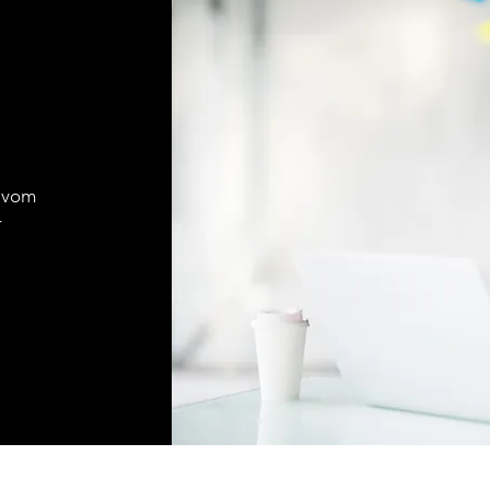
 vom
r