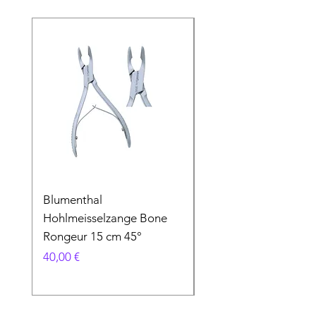
Blumenthal
Blumenthal
Hohlmeisselzange Bone
Hohlmeisselzange B
Rongeur 15 cm 45°
Rongeur 15 cm 90°
Preis
Preis
40,00 €
40,00 €