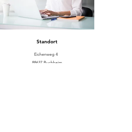
Standort
Eichenweg 4
88637 Buchheim
info@eckromedic.com
+49 (0) 7777 939 0427
Kundenservice