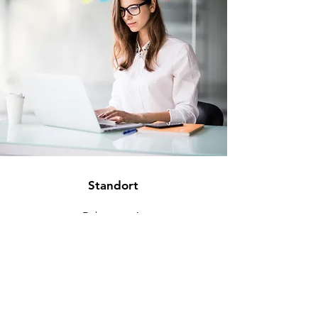
Standort
Eichenweg 4
88637 Buchheim
info@eckromedic.com
+49 (0) 7777 939 0427