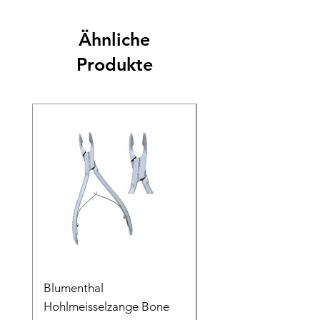
Ähnliche
Produkte
Blumenthal
Blumenthal
Hohlmeisselzange Bone
Hohlmeisselzange B