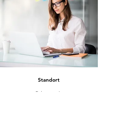
Standort
Eichenweg 4
88637 Buchheim
info@eckromedic.com
+49 (0) 7777 939 0427