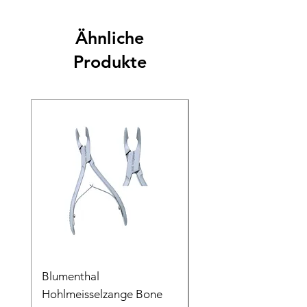
Ähnliche
Produkte
Blumenthal
Blumenthal
Hohlmeisselzange Bone
Hohlmeisselzange B