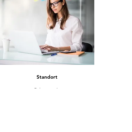
Standort
Eichenweg 4
88637 Buchheim
info@eckromedic.com
+49 (0) 7777 939 0427