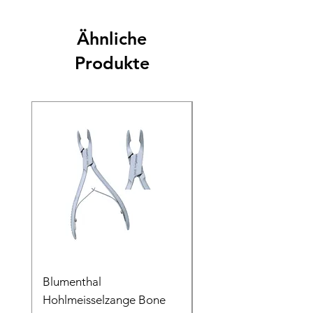
Ähnliche
Produkte
Blumenthal
Blumenthal
Hohlmeisselzange Bone
Hohlmeisselzange B