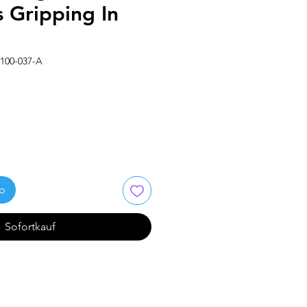
 Gripping In
100-037-A
rb
Sofortkauf