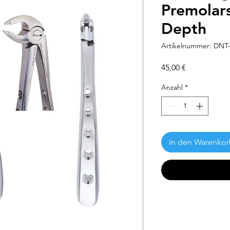
Premolars
Depth
Artikelnummer: DNT-
Preis
45,00 €
Anzahl
*
In den Warenko