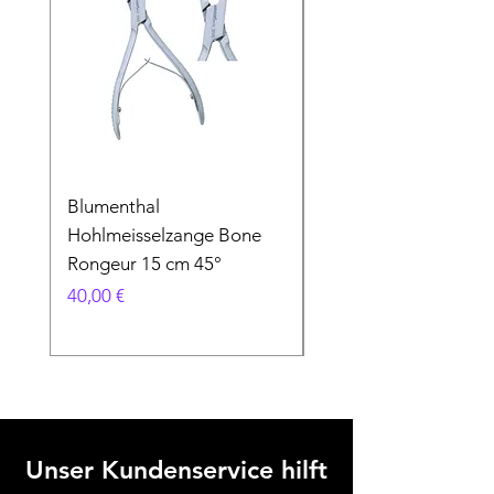
Blumenthal
Blumenthal
Hohlmeisselzange Bone
Hohlmeisselzange B
Rongeur 15 cm 45°
Rongeur 15 cm 90°
Preis
Preis
40,00 €
40,00 €
Unser Kundenservice hilft