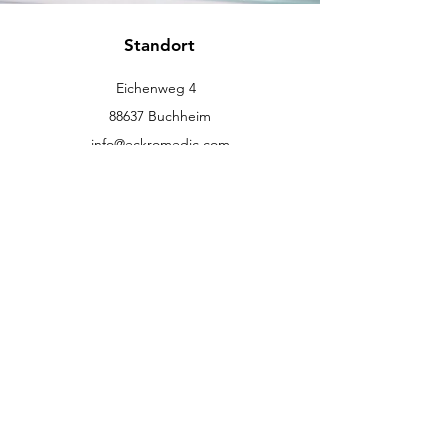
Standort
Eichenweg 4
88637 Buchheim
info@eckromedic.com
+49 (0) 7777 939 0427
Kundenservice
Kontakt
Hilfe-Center
Über uns