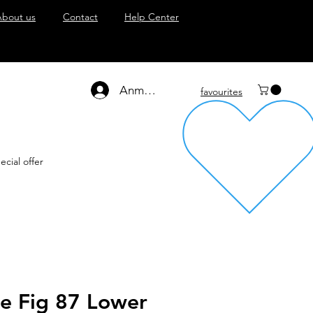
About us
Contact
Help Center
Anmelden
favourites
ecial offer
e Fig 87 Lower