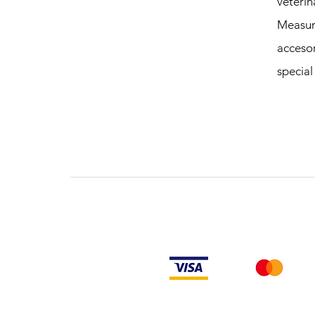
veterin
Measur
accesor
special