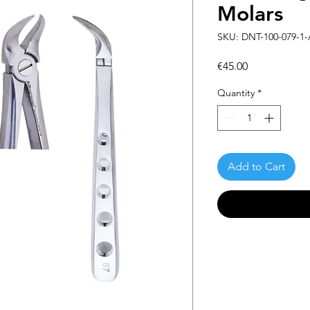
Molars
SKU: DNT-100-079-1-
Price
€45.00
Quantity
*
Add to Cart