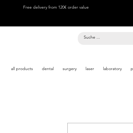
Free delivery from 120€ order value
all products
dental
surgery
laser
laboratory
p