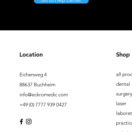
Go to Help Center
Location
Shop
all pro
Eichenweg 4
dental
88637 Buchheim
surger
info@eckromedic.com
laser
+49 (0) 7777 939 0427
labora
practic