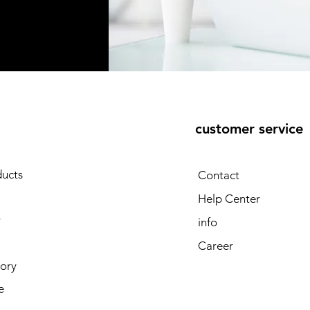
E
customer service
ducts
Contact
Help Center
y
info
Career
tory
e