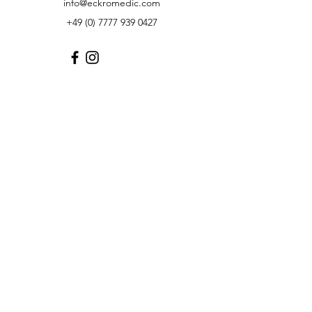
info@eckromedic.com
+49 (0) 7777 939 0427
customer service
Contact
Help Center
info
Career
guidelines