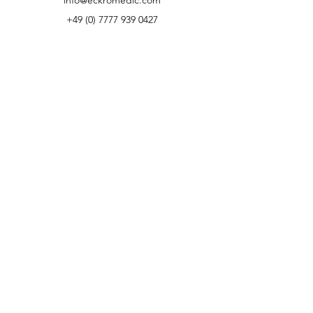
info@eckromedic.com
+49 (0) 7777 939 0427
Kundenservice
Kontakt
Hilfe-Center
Über uns
Karriere
Richtlinien