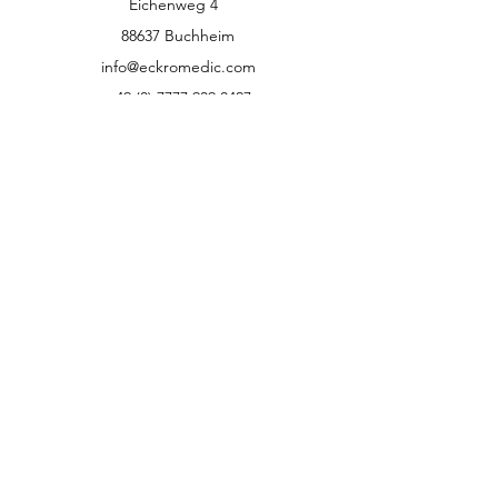
Eichenweg 4
88637 Buchheim
info@eckromedic.com
+49 (0) 7777 939 0427
Kundenservice
Kontakt
Hilfe-Center
Über uns
Karriere