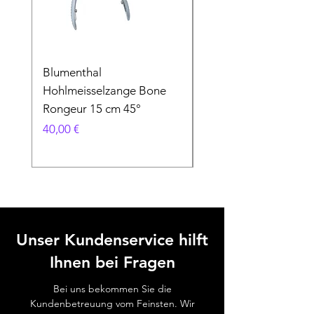
Blumenthal
Blumenthal
Hohlmeisselzange Bone
Hohlmeisselzange B
Rongeur 15 cm 45°
Rongeur 15 cm 90°
Preis
Preis
40,00 €
40,00 €
Unser Kundenservice hilft
Ihnen bei Fragen
Bei uns bekommen Sie die
Kundenbetreuung vom Feinsten. Wir