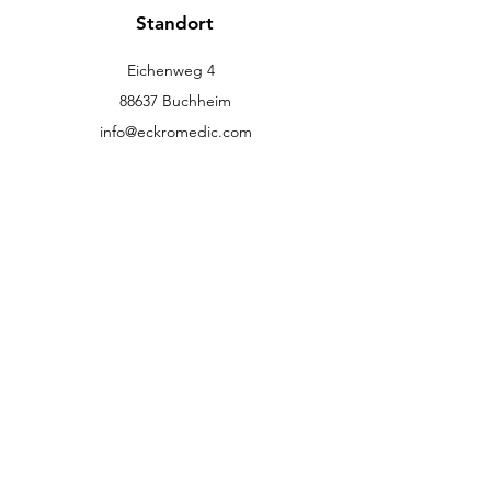
Standort
Eichenweg 4
88637 Buchheim
info@eckromedic.com
+49 (0) 7777 939 0427
Kundenservice
Kontakt
Hilfe-Center
Über uns
Karriere