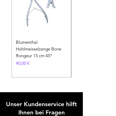
Blumenthal
Blumenthal
Hohlmeisselzange Bone
Hohlmeisselzange B
Rongeur 15 cm 45°
Rongeur 15 cm 90°
Preis
Preis
40,00 €
40,00 €
Unser Kundenservice hilft
Ihnen bei Fragen