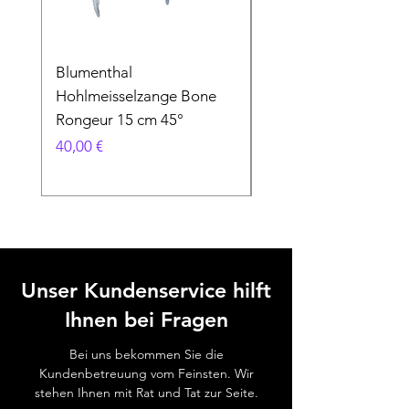
Blumenthal
Blumenthal
Hohlmeisselzange Bone
Hohlmeisselzange B
Rongeur 15 cm 45°
Rongeur 15 cm 90°
Preis
Preis
40,00 €
40,00 €
Unser Kundenservice hilft
Ihnen bei Fragen
Bei uns bekommen Sie die
Kundenbetreuung vom Feinsten. Wir
stehen Ihnen mit Rat und Tat zur Seite.