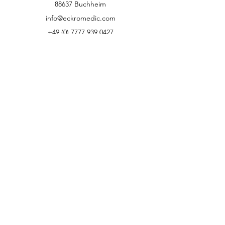
88637 Buchheim
info@eckromedic.com
+49 (0) 7777 939 0427
Kundenservice
Kontakt
Hilfe-Center
Über uns
Karriere